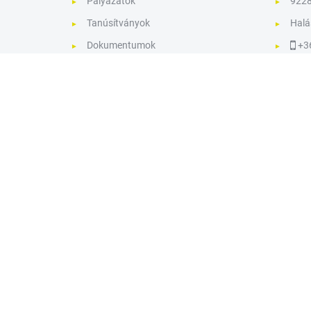
Pályázatok
9228 
Tanúsítványok
Halá
Dokumentumok
+3
Kapcsolat
u