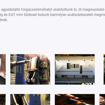
l egyedülálló forgácsolóműhelyt alakítottunk ki, öt megmunkál
gig és 0,01 mm tűréssel tudunk bármilyen acélszerkezetet me
dnek.