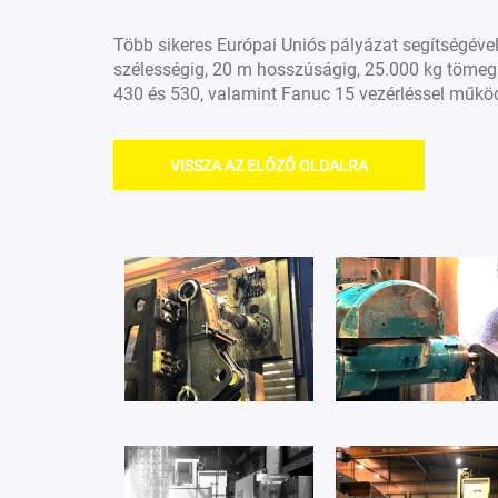
Több sikeres Európai Uniós pályázat segítségéve
szélességig, 20 m hosszúságig, 25.000 kg töme
430 és 530, valamint Fanuc 15 vezérléssel műkö
VISSZA AZ ELŐZŐ OLDALRA