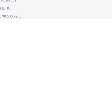
Püski út 1.
szi, HU
6 30 600 2266
h.stisuap@ofni
© 2026 pausits.hu. Minden jog fenntartva.